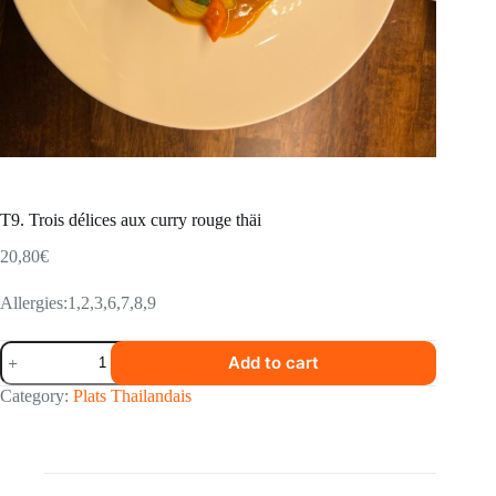
T9. Trois délices aux curry rouge thäi
20,80
€
Allergies:1,2,3,6,7,8,9
T9.
Add to cart
Trois
délices
Category:
Plats Thailandais
aux
curry
rouge
thäi
quantity