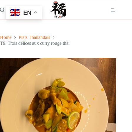
Skip
to
EN
content
Home
Plats Thailandais
T9. Trois délices aux curry rouge thäi