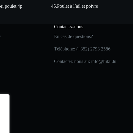
ri poulet 4p
45.Poulet à l´ail et poivre
Contactez-nous
y
En cas de questions?
Téléphone: (+352) 2793 2586
Contactez-nous au: info@fuku.lu