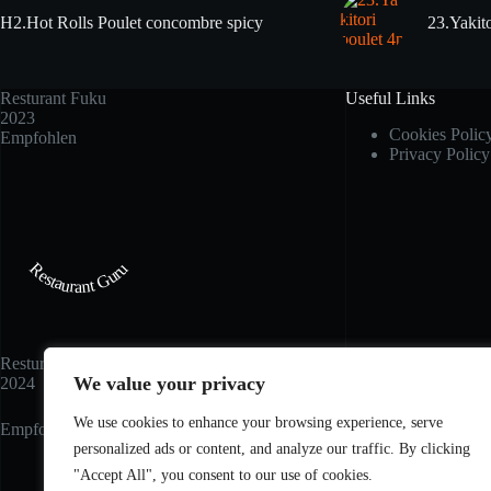
H2.Hot Rolls Poulet concombre spicy
23.Yakito
Resturant Fuku
Useful Links
2023
Cookies Polic
Empfohlen
Privacy Policy
Restaurant Guru
Resturant Fuku
We value your privacy
2024
We use cookies to enhance your browsing experience, serve
Empfohlen
personalized ads or content, and analyze our traffic. By clicking
"Accept All", you consent to our use of cookies.