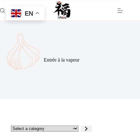
Skip
to
EN
content
Entrée à la vapeur
Select
a
category