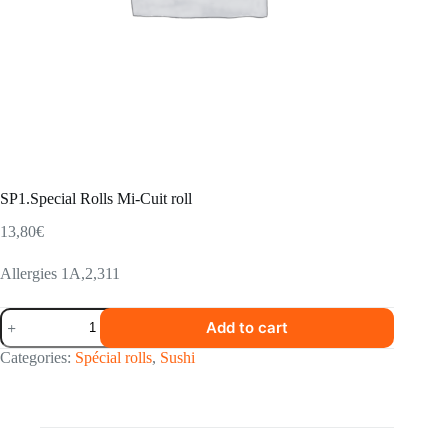
SP1.Special Rolls Mi-Cuit roll
13,80
€
Allergies 1A,2,311
SP1.Special
Add to cart
Rolls
Mi-
Categories:
Spécial rolls
,
Sushi
Cuit
roll
quantity