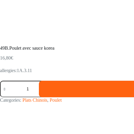
49B.Poulet avec sauce korea
16,80
€
allergies:1A.3.11
49B.Poulet
avec
sauce
korea
Categories:
Plats Chinois
,
Poulet
quantity