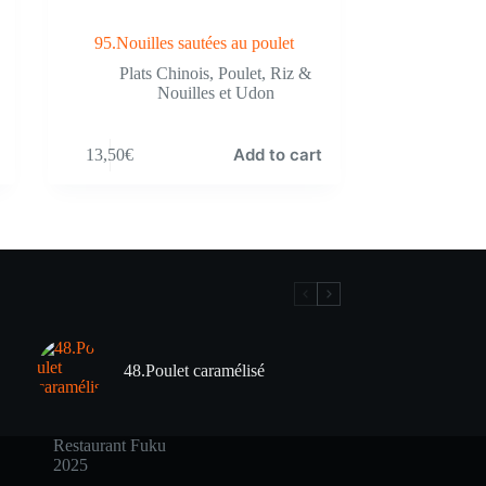
95.Nouilles sautées au poulet
Plats Chinois
,
Poulet
,
Riz &
Nouilles et Udon
Add to cart
13,50
€
48.Poulet caramélisé
Restaurant Fuku
2025