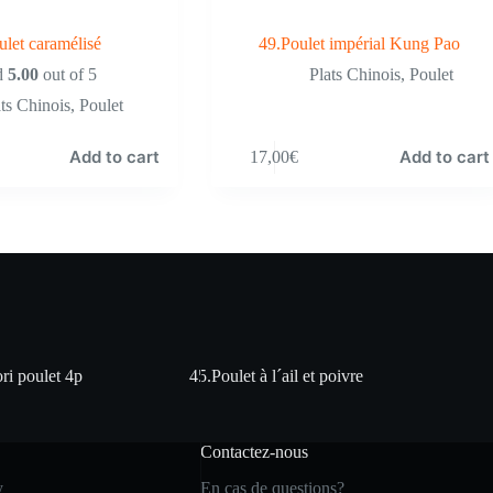
ulet caramélisé
49.Poulet impérial Kung Pao
d
5.00
out of 5
Plats Chinois
,
Poulet
ats Chinois
,
Poulet
Add to cart
Add to cart
17,00
€
ri poulet 4p
45.Poulet à l´ail et poivre
Contactez-nous
y
En cas de questions?