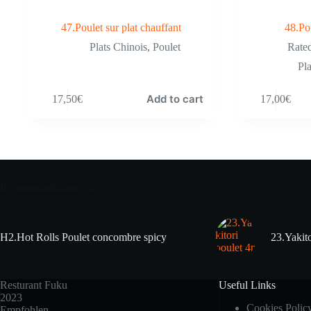
47.Poulet sur plat chauffant
48.Po
Plats Chinois
,
Poulet
Rate
Pl
Add to cart
17,50
€
17,00
€
Recommandation
H2.Hot Rolls Poulet concombre spicy
23.Yakito
Resturant Fuku
Useful Links
2023
Cookies Polic
Empfohlen