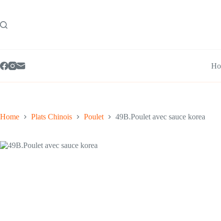
Skip
to
content
Ho
Home
Plats Chinois
Poulet
49B.Poulet avec sauce korea