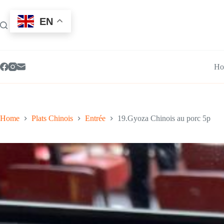
Skip
to
EN
content
Ho
Home
Plats Chinois
Entrée
19.Gyoza Chinois au porc 5p