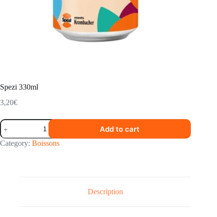
Spezi 330ml
3,20
€
Spezi
Add to cart
330ml
quantity
Category:
Boissons
Description