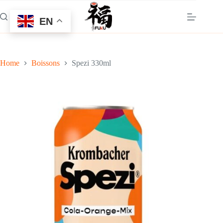
Skip
to
EN
content
Home
Boissons
Spezi 330ml