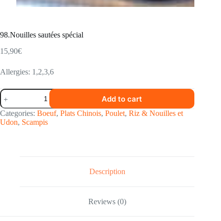
98.Nouilles sautées spécial
15,90
€
Allergies: 1,2,3,6
98.Nouilles
Add to cart
sautées
spécial
Categories:
Boeuf
,
Plats Chinois
,
Poulet
,
Riz & Nouilles et
quantity
Udon
,
Scampis
Description
Reviews (0)