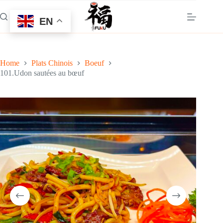
Skip
to
EN
content
Home
Plats Chinois
Boeuf
101.Udon sautées au bœuf