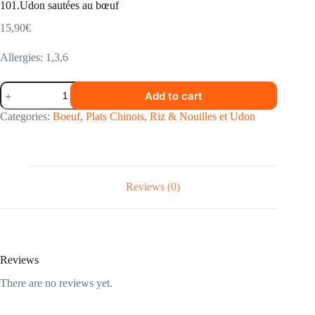
101.Udon sautées au bœuf
15,90
€
Allergies: 1,3,6
101.Udon
Add to cart
sautées
au
Categories:
Boeuf
,
Plats Chinois
,
Riz & Nouilles et Udon
bœuf
quantity
Reviews (0)
Reviews
There are no reviews yet.